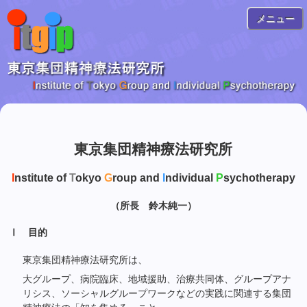
メニュー
東京集団精神療法研究所
I
nstitute of
T
okyo
G
roup and
I
ndividual
P
sychotherapy
（所長 鈴木純一）
Ⅰ 目的
東京集団精神療法研究所は、
大グループ、病院臨床、地域援助、治療共同体、グループアナ
リシス、ソーシャルグループワークなどの実践に関連する集団