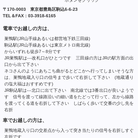
〒170-0003 東京都豊島区駒込6-6-23
TEL＆FAX：03-3918-6165
電車でお越しの方は、
巣鴨駅(JR山手線あるいは都営地下鉄三田線)
駒込駅(JR山手線あるいは東京メトロ南北線)
からいずれも徒歩7～8分です
JR巣鴨駅は---改札口がひとつです 三田線の方はJRの駅方面の出
口から出て下さい
ネコさんのようにあちこち曲がるとどこかへ行ってしまいそうな方
は、巣鴨地蔵入り口の信号まで歩いて右折して下さい (地蔵通り
の塩大福はおすすめです)
JR駒込駅は---北口に出て下さい 南北線では3番出口が良いようで
す 信号を渡って線路沿いの細い道をたどって行って、左から線路
を渡ってくる道を右折して下さい しばらく歩いて交番の少し先を
右折
車でお越しの方は、
巣鴨地蔵入り口の交差点から入って突き当たりの信号を右折しすぐ
左折です