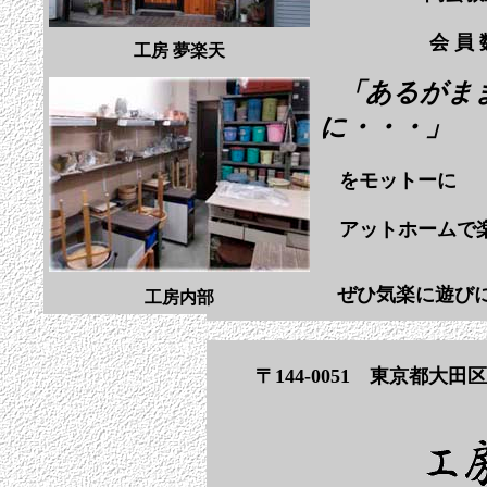
会 
工房 夢楽天
「あるがま
に・・・」
をモットーに
アットホームで楽
ぜひ気楽に遊び
工房内部
〒144-0051 東京都