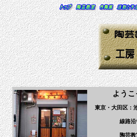
ようこ
東京・大田区：
線路沿い
陶芸